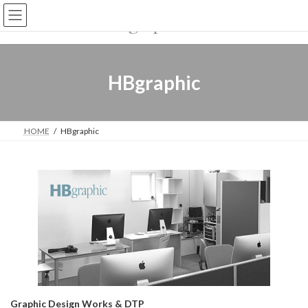
コ
ナ
ン
ビ
テ
ゲ
ン
ー
ツ
シ
へ
ョ
HBgraphic
ス
ン
キ
に
ッ
移
プ
動
HOME
HBgraphic
Graphic Design Works & DTP